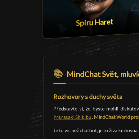
Spiru Haret
📚
MindChat Svět, mluví
Rozhovory s duchy světa
Představte si, že byste mohli diskuto
Murasaki Shikibu
.
MindChat World prom
Je to víc než chatbot, je to živá knihovna.