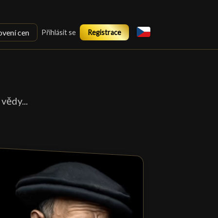
ovení cen
Přihlásit se
Registrace
vědy...