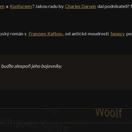
lem
a
Konfuciem
? Jakou radu by
Charles Darwin
dal podnikateli? 
pský román s
Franzem Kafkou
, od antické moudrosti
Senecy
po 
 buďte alespoň jeho bojovníky.