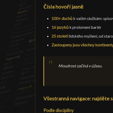
Čísla hovoří jasně
100+ duchů
k vašim službám: spisov
16 jazyků
k prolomení bariér
25 století
lidského myšlení, od star
Zastoupeny jsou všechny kontinent
Moudrost začíná v úžasu.
Všestranná navigace: najděte s
Podle disciplíny