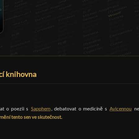
Konfucius
cí knihovna
vat o poezii s
Sapphem
, debatovat o medicíně s
Avicennou
ne
ění tento sen ve skutečnost.