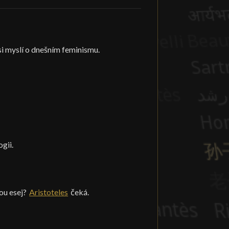
 si myslí o dnešním feminismu.
gii.
ou esej?
Aristoteles
čeká.