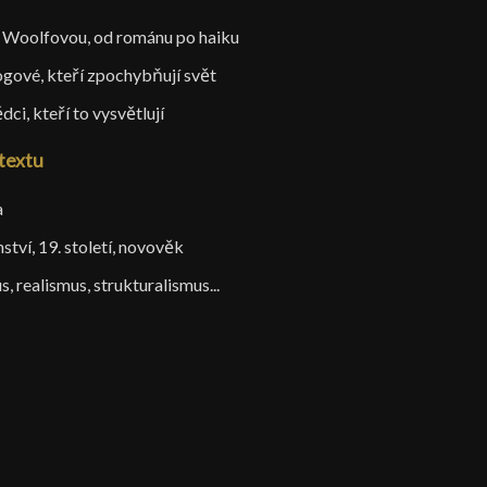
ii Woolfovou, od románu po haiku
ologové, kteří zpochybňují svět
dci, kteří to vysvětlují
textu
a
nství, 19. století, novověk
, realismus, strukturalismus...