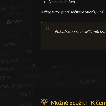
A mnoho dalších...
Každý autor je průsečíkem oborů, vlivů 
Pokud se ode mne lišíš, můj bra
💡
Možné použití - K če