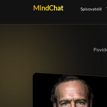
MindChat
Spisovatelé
Povíde