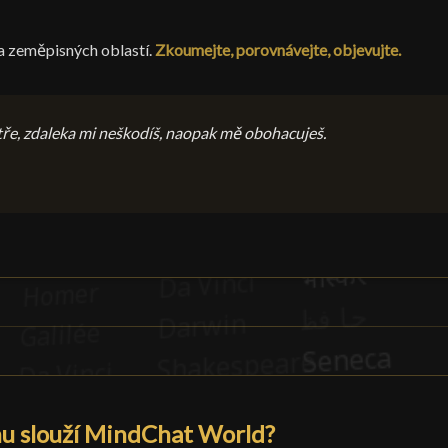
a zeměpisných oblastí.
Zkoumejte, porovnávejte, objevujte.
tře, zdaleka mi neškodíš, naopak mě obohacuješ.
mu slouží MindChat World?