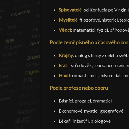
Spisovatelé
: od Konfucia po Virgin
Myslitelé
: filozofové, historici, te
Vědci
: matematici, fyzici, přírodově
Podle zeměpisného a časového kon
Krajiny
: dialog s hlasy z celého svět
Eras
: , středověk, renesance, osvíce
Hnutí
: romantismus, existencialismus
Podle profese nebo oboru
Básníci, prozaici, dramatici
Ekonomové, mystici, geografové
Lékaři, inženýři, biologové