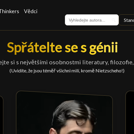
Thinkers
Vědci
Stan
🔍
Spřátelte se s génii
Spřátelte se s génii
█
jte si s největšími osobnostmi literatury, filozofie, 
(Uvidíte, že jsou téměř všichni milí, kromě Nietzscheho!)