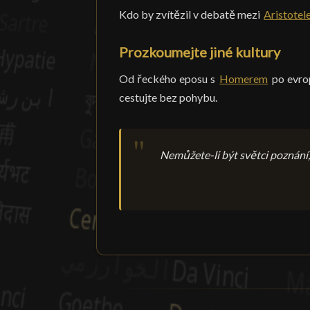
Kdo by zvítězil v debatě mezi
Aristote
Prozkoumejte jiné kultury
Od řeckého eposu s
Homerem
po evro
cestujte bez pohybu.
Nemůžete-li být světci poznání,