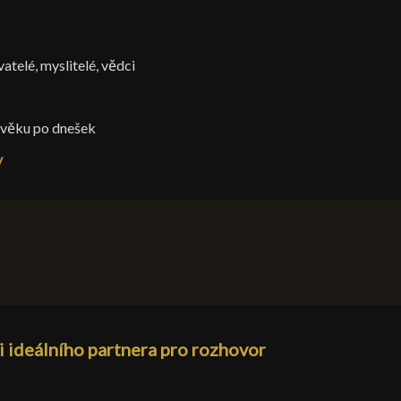
atelé, myslitelé, vědci
ověku po dnešek
y
i ideálního partnera pro rozhovor