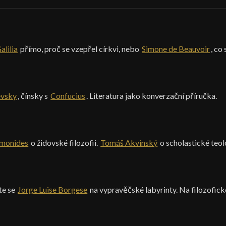
alilia
přímo, proč se vzepřel církvi, nebo
Simone de Beauvoir
, co
vsky
, čínsky s
Confucius
. Literatura jako konverzační příručka.
monides
o židovské filozofii.
Tomáš Akvinský
o scholastické teolo
te se
Jorge Luise Borgese
na vypravěčské labyrinty. Na filozofick