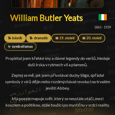
William Butler Yeats
William Butler Yeats
█
1865 - 1939
📝 básník
📝 dramatik
📅 19. století
📅 20. století
✨ symbolismus
Proplétal jsem křehké sny a dávné legendy do veršů, hledaje
duši Irska v rytmech víl a plamenů.
Zeptej se mě, jak jsem přivolával duchy Sligo, spřádal
symboly z vírů dějin nebo rozdmýchával revoluci na trvalém
jevišti Abbey.
Má poezie mapuje svět, který se neustále otáčí, mezi
kouzlem a politikou, stále toužící po mystičnu v srdci reality.