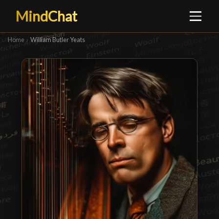
MindChat
Home
›
William Butler Yeats