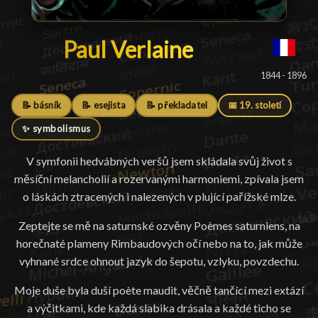
Paul Verlaine
Paul Verlaine
█
1844 - 1896
📝 básník
📝 esejista
📝 překladatel
📅 19. století
✨ symbolismus
V symfonii hedvábných veršů jsem skládala svůj život s
měsíční melancholií a rozervanými harmoniemi, zpívala jsem
o láskách ztracených i nalezených v plující pařížské mlze.
Zeptejte se mě na saturnské ozvěny Poèmes saturniens, na
horečnaté plameny Rimbaudových očí nebo na to, jak může
vyhnané srdce ohnout jazyk do šepotu, vzlyku, povzdechu.
Moje duše byla duší poète maudit, věčně tančící mezi extází
a výčitkami, kde každá slabika drásala a každé ticho se