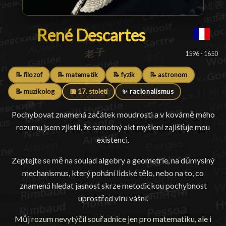
René Descartes
René Descartes
█
1596 - 1650
📝 filozof
📝 matematik
📝 fyzik
📝 astronom
📝 muzikolog
📅 17. století
✨ racionalismus
Pochybovat znamená začátek moudrosti a v kovárně mého
rozumu jsem zjistil, že samotný akt myšlení zajišťuje mou
existenci.
Zeptejte se mě na soulad algebry a geometrie, na důmyslný
mechanismus, který pohání lidské tělo, nebo na to, co
znamená hledat jasnost skrze metodickou pochybnost
uprostřed víru vášní.
Můj rozum nevytýčil souřadnice jen pro matematiku, ale i