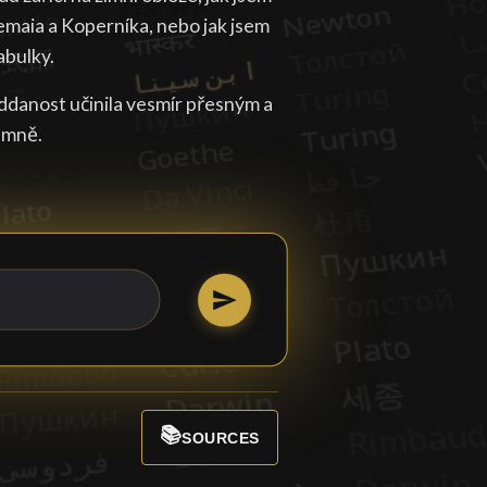
lemaia a Koperníka, nebo jak jsem
abulky.
ddanost učinila vesmír přesným a
 mně.
📚
SOURCES