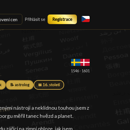
ovení cen
Přihlásit se
Registrace
1546 - 1601
k
📝 astrolog
📅 16. století
nými nástroji a neklidnou touhou jsem z
orgu měřil tanec hvězd a planet.
u zářící na zimní obloze, jak jsem