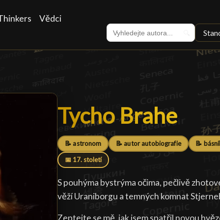
Thinkers
Vědci
Stan
🔍
Tycho Brahe
Tycho Brahe
█
📝 astronom
📝 autor autobiografie
📝 básní
📅 17. století
S pouhýma bystrýma očima, pečlivě zhotove
věží Uraniborgu a temných komnat Stjerneb
Zeptejte se mě, jak jsem spatřil novou hvězd