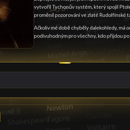
vytvořil Tychonův systém, který spojil Pto
proměnil pozorování ve zlaté Rudolfínské t
Ačkoliv mé době chyběly dalekohledy, má o
podivuhodným pro všechny, kdo přijdou po