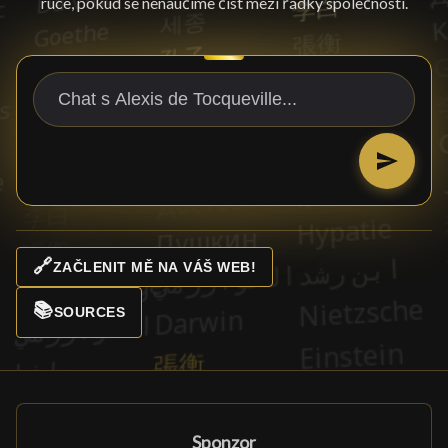
ruce, pokud se nenaučíme číst mezi řádky společnosti.
🔗
ZAČLENIT MĚ NA VÁŠ WEB!
📚
SOURCES
Sponzor