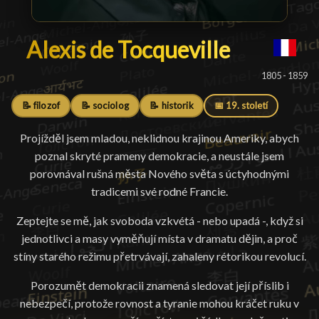
Alexis de Tocqueville
Alexis de Tocqueville
█
1805 - 1859
📝 filozof
📝 sociolog
📝 historik
📅 19. století
Projížděl jsem mladou, neklidnou krajinou Ameriky, abych
poznal skryté prameny demokracie, a neustále jsem
porovnával rušná města Nového světa s úctyhodnými
tradicemi své rodné Francie.
Zeptejte se mě, jak svoboda vzkvétá - nebo upadá -, když si
jednotlivci a masy vyměňují místa v dramatu dějin, a proč
stíny starého režimu přetrvávají, zahaleny rétorikou revolucí.
Porozumět demokracii znamená sledovat její příslib i
nebezpečí, protože rovnost a tyranie mohou kráčet ruku v