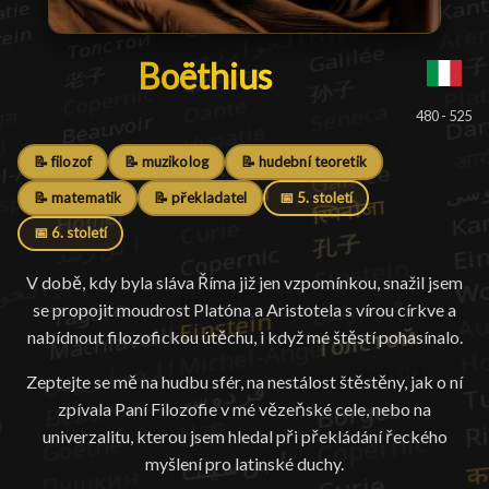
Boëthius
Boëthius
█
480 - 525
📝 filozof
📝 muzikolog
📝 hudební teoretik
📝 matematik
📝 překladatel
📅 5. století
📅 6. století
V době, kdy byla sláva Říma již jen vzpomínkou, snažil jsem
se propojit moudrost Platóna a Aristotela s vírou církve a
nabídnout filozofickou útěchu, i když mé štěstí pohasínalo.
Zeptejte se mě na hudbu sfér, na nestálost štěstěny, jak o ní
zpívala Paní Filozofie v mé vězeňské cele, nebo na
univerzalitu, kterou jsem hledal při překládání řeckého
myšlení pro latinské duchy.