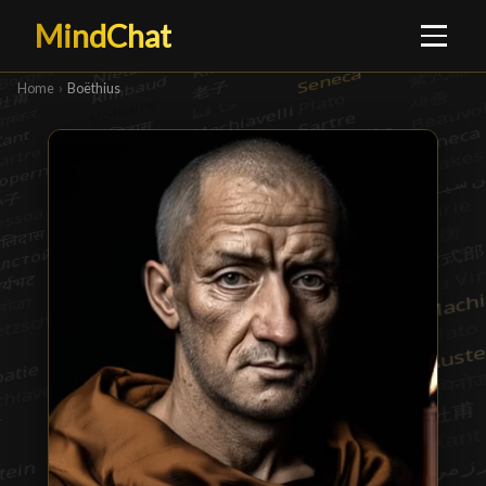
MindChat
Home
›
Boëthius