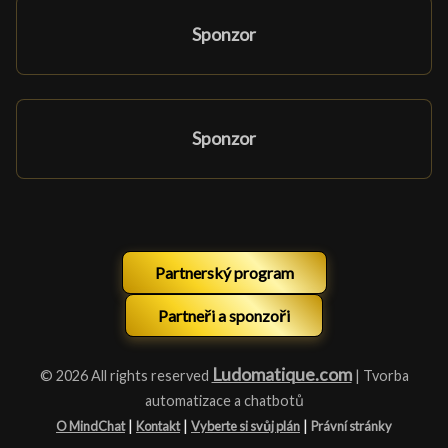
Sponzor
Sponzor
Partnerský program
Partneři a sponzoři
Ludomatique.com
© 2026 All rights reserved
| Tvorba
automatizace a chatbotů
|
|
|
O MindChat
Kontakt
Vyberte si svůj plán
Právní stránky