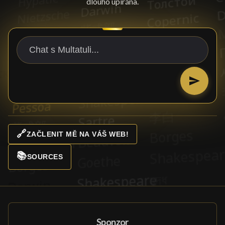
dlouho upírána.
🔗
ZAČLENIT MĚ NA VÁŠ WEB!
📚
SOURCES
Sponzor