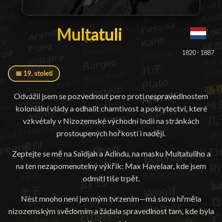
Multatuli
Multatuli
█
1820 - 1887
📅 19. století
Odvážil jsem se pozvednout pero proti nespravedlnostem
koloniální vlády a odhalit chamtivost a pokrytectví, které
vzkvétaly v Nizozemské východní Indii na stránkách
prostoupených hořkostí i nadějí.
Zeptejte se mě na Saïdjah a Adindu, na masku Multatuliho a
na ten nezapomenutelný výkřik: Max Havelaar, kde jsem
odmítl tiše trpět.
Nést mnoho není jen mým tvrzením—má slova hřměla
nizozemským svědomím a žádala spravedlnost tam, kde byla