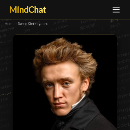
MindChat
Home
›
Søren Kierkegaard