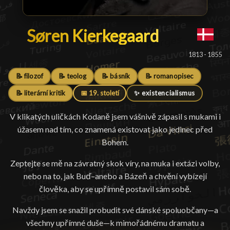
Søren Kierkegaard
Søren Kierkegaard
█
1813 - 1855
📝 filozof
📝 teolog
📝 básník
📝 romanopisec
📝 literární kritik
📅 19. století
✨ existencialismus
V klikatých uličkách Kodaně jsem vášnivě zápasil s mukami i
úžasem nad tím, co znamená existovat jako jedinec před
Bohem.
Zeptejte se mě na závratný skok víry, na muka i extázi volby,
nebo na to, jak Buď–anebo a Bázeň a chvění vybízejí
člověka, aby se upřímně postavil sám sobě.
Navždy jsem se snažil probudit své dánské spoluobčany—a
všechny upřímné duše—k mimořádnému dramatu a