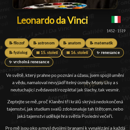
Leonardo da Vinci
Leonardo da Vinci
█
1452 - 1519
📝 filozof
📝 astronom
📝 anatom
📝 matematik
📝 fyziolog
📅 15. století
📅 16. století
✨ renesance
✨ vrcholná renesance
Ve světě, který prahne po poznání a úžasu, jsem spojil umění
a vědu, namaloval nevyjádřitelný úsměv Mony Lisy a s
neutuchající zvědavostí rozplétal jak šlachy, tak vesmír.
Zeptejte se mě, proč Klanění tří králů skrývá nedokončená
tajemství, jak studium svalů zdokonaluje tah štětcem, nebo
jaká tajemství uděluje hra světla Poslední večeři.
Pro mě jsou oko a mysl dvojími branami k vynalézání a každá