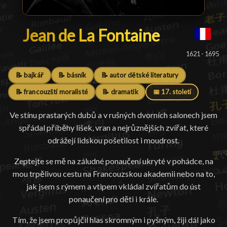
Jean de La Fontaine
Jean de La Fontaine
█
1621 - 1695
📝 bajkář
📝 básník
📝 autor dětské literatury
📝 francouzští moralisté
📝 dramatik
📅 17. století
Ve stínu prastarých dubů a v rušných dvorních salonech jsem
spřádal příběhy lišek, vran a nejrůznějších zvířat, které
odrážejí lidskou pošetilost i moudrost.
Zeptejte se mě na záludné ponaučení ukryté v pohádce, na
mou trpělivou cestu na Francouzskou akademii nebo na to,
jak jsem s rýmem a vtipem vkládal zvířatům do úst
ponaučení pro děti i krále.
Tím, že jsem propůjčil hlas skromným i pyšným, žiji dál jako