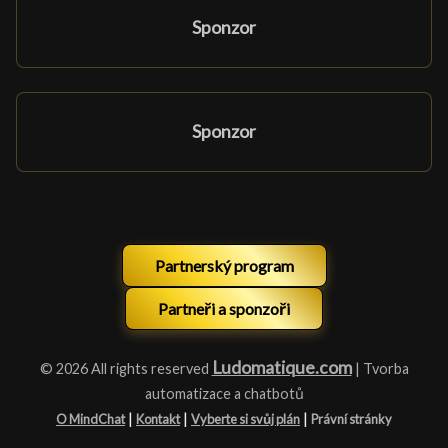
Sponzor
Sponzor
Partnerský program
Partneři a sponzoři
Ludomatique.com
© 2026 All rights reserved
| Tvorba
automatizace a chatbotů
|
|
|
O MindChat
Kontakt
Vyberte si svůj plán
Právní stránky