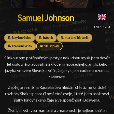
Samuel Johnson
Samuel Johnson
█
1709 - 1784
📝 jazykovědec
📝 básník
📝 literární historik
📝 literární kritik
📅 18. století
S inkoustem potřísněnými prsty a neklidnou myslí jsem devět
let usilovně pracoval na zkrocení neposedného anglického
jazyka ve svém Slovníku, věře, že jazyk je zrcadlem rozumu a
civilizace.
Zeptejte se mě na Rasselasovo hledání štěstí, mé kritické
rozbory Shakespeara či nesčetné eseje, které jsem psal mezi
šálky londýnského čaje a ve společnosti Boswella.
Život, se vší svou marností a zmateností, je nejlépe snášen