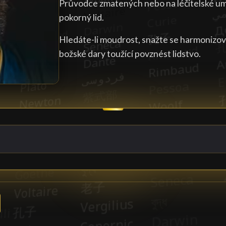
Průvodce zmatených nebo na léčitelské uměn
pokorný lid.
Hledáte-li moudrost, snažte se harmonizova
božské dary toužící povznést lidstvo.