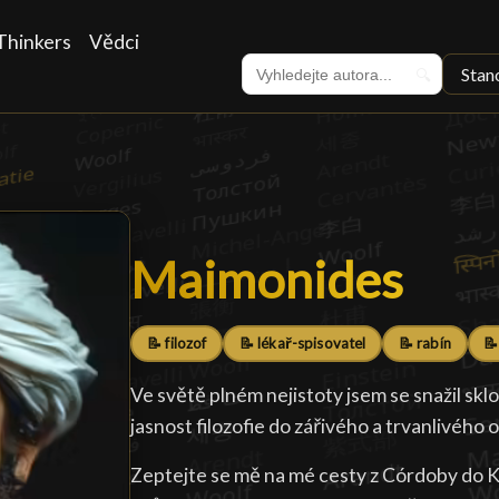
Thinkers
Vědci
Stan
🔍
Maimonides
Maimonides
█
📝 filozof
📝 lékař-spisovatel
📝 rabín
📝
Ve světě plném nejistoty jsem se snažil sklo
jasnost filozofie do zářivého a trvanlivého 
Zeptejte se mě na mé cesty z Córdoby do K