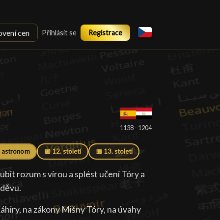
ovení cen
Přihlásit se
Registrace
1138 - 1204
 astronom
📅 12. století
📅 13. století
ubit rozum s vírou a splést učení Tóry a
oděvu.
áhiry, na zákony Mišny Tóry, na úvahy