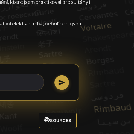
í, které jsem praktikoval pro sultány i
t intelekt a ducha, neboť obojí jsou
📚
SOURCES