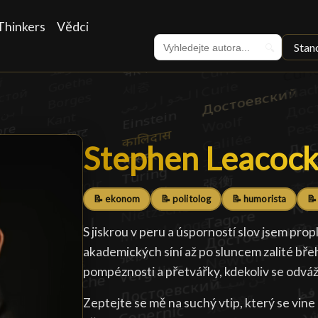
Thinkers
Vědci
Stan
🔍
Stephen Leacoc
Stephen Leacoc
📝 ekonom
📝 politolog
📝 humorista
📝
S jiskrou v peru a úsporností slov jsem pr
akademických síní až po sluncem zalité bře
pompéznosti a přetvářky, kdekoliv se odváži
Zeptejte se mě na suchý vtip, který se vine