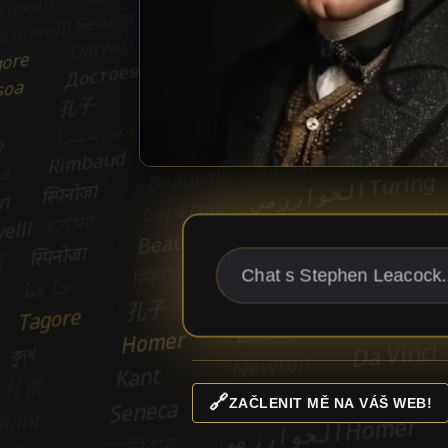
🔗
ZAČLENIT MĚ NA VÁŠ WEB!