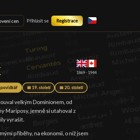
ovení cen
Přihlásit se
Registrace
k
k
█
1869 - 1944
 povídkář
📅 19. století
📅 20. století
oplouval velkým Dominionem, od
hy Mariposy, jemně si utahoval z
ly vyrašit.
 mými příběhy, na ekonomii, o níž jsem