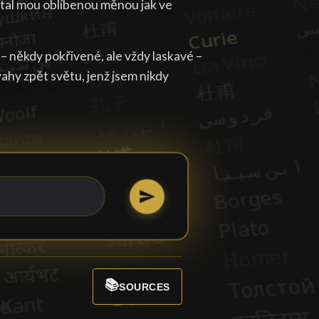
 stal mou oblíbenou měnou jak ve
– někdy pokřivené, ale vždy laskavé –
ovahy zpět světu, jenž jsem nikdy
📚
SOURCES