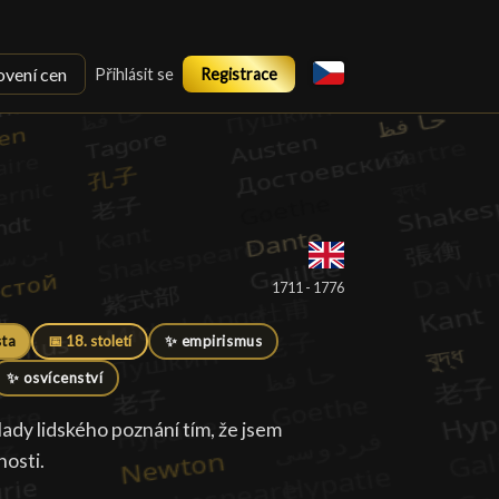
ovení cen
Přihlásit se
Registrace
1711 - 1776
sta
📅 18. století
✨ empirismus
✨ osvícenství
lady lidského poznání tím, že jsem
nosti.