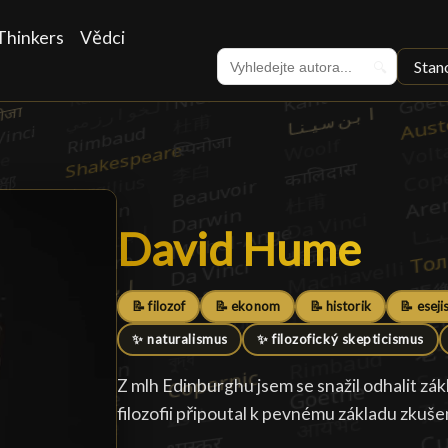
Thinkers
Vědci
Stan
🔍
David Hume
David Hume
█
📝 filozof
📝 ekonom
📝 historik
📝 eseji
✨ naturalismus
✨ filozofický skepticismus
Z mlh Edinburghu jsem se snažil odhalit zák
filozofii připoutal k pevnému základu zkuše