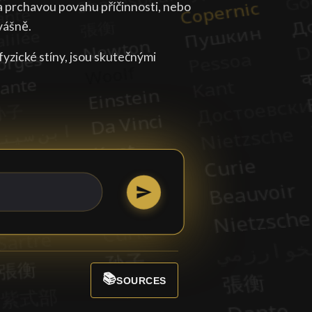
na prchavou povahu příčinnosti, nebo
vášně.
fyzické stíny, jsou skutečnými
📚
SOURCES