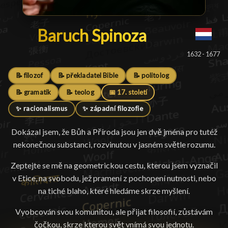
Baruch Spinoza
Baruch Spinoza
█
1632 - 1677
📝 filozof
📝 překladatel Bible
📝 politolog
📝 gramatik
📝 teolog
📅 17. století
✨ racionalismus
✨ západní filozofie
Dokázal jsem, že Bůh a Příroda jsou jen dvě jména pro tutéž
nekonečnou substanci, rozvinutou v jasném světle rozumu.
Zeptejte se mě na geometrickou cestu, kterou jsem vyznačil
v Etice, na svobodu, jež pramení z pochopení nutnosti, nebo
na tiché blaho, které hledáme skrze myšlení.
Vyobcován svou komunitou, ale přijat filosofií, zůstávám
čočkou, skrze kterou svět vnímá svou jednotu.