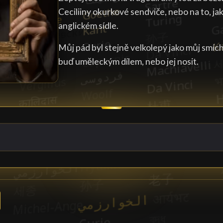
Ceciliiny okurkové sendviče, nebo na to, j
anglickém sídle.
Můj pád byl stejně velkolepý jako můj smích,
buď uměleckým dílem, nebo jej nosit.