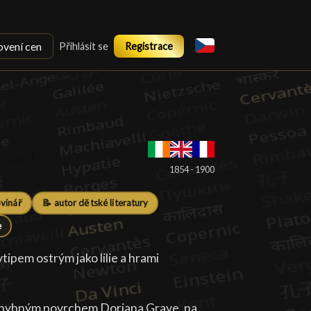
ovení cen
Přihlásit se
Registrace
1854 - 1900
ovinář
📝 autor dětské literatury
e
tipem ostrým jako lilie a hrami
zchybným povrchem Doriana Graye, na