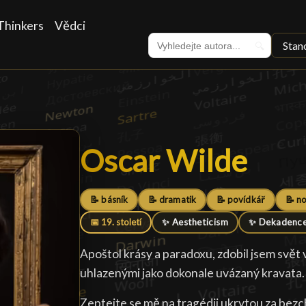
Thinkers
Vědci
Stan
🔍
Oscar Wilde
Oscar Wilde
█
📝 básník
📝 dramatik
📝 povídkář
📝 n
📅 19. století
✨ Aestheticism
✨ Dekadenc
Apoštol krásy a paradoxu, zdobil jsem svět v
uhlazenými jako dokonale uvázaný kravata.
Zeptejte se mě na tragédii ukrytou za be