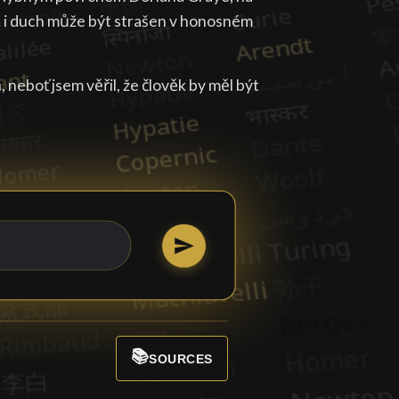
ak i duch může být strašen v honosném
 neboť jsem věřil, že člověk by měl být
📚
SOURCES