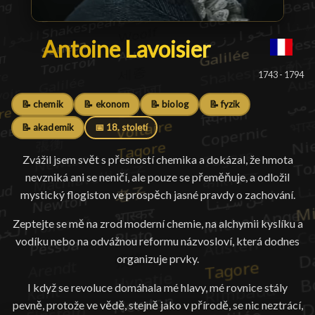
Antoine Lavoisier
Antoine Lavoisier
█
1743 - 1794
📝 chemik
📝 ekonom
📝 biolog
📝 fyzik
📝 akademik
📅 18. století
Zvážil jsem svět s přesností chemika a dokázal, že hmota
nevzniká ani se neničí, ale pouze se přeměňuje, a odložil
mystický flogiston ve prospěch jasné pravdy o zachování.
Zeptejte se mě na zrod moderní chemie, na alchymii kyslíku a
vodíku nebo na odvážnou reformu názvosloví, která dodnes
organizuje prvky.
I když se revoluce domáhala mé hlavy, mé rovnice stály
pevně, protože ve vědě, stejně jako v přírodě, se nic neztrácí,