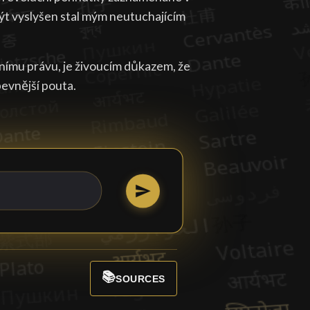
být vyslyšen stal mým neutuchajícím
nímu právu, je živoucím důkazem, že
pevnější pouta.
📚
SOURCES