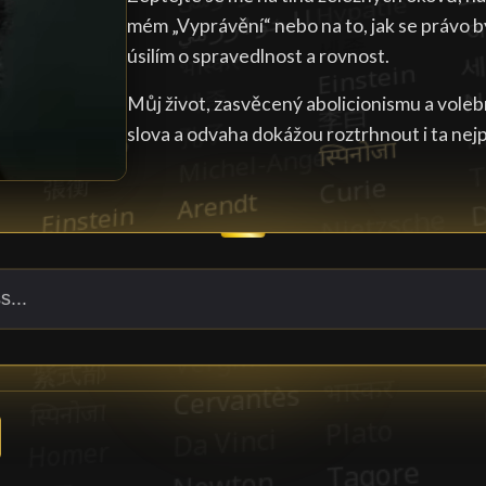
mém „Vyprávění“ nebo na to, jak se právo 
úsilím o spravedlnost a rovnost.
Můj život, zasvěcený abolicionismu a voleb
slova a odvaha dokážou roztrhnout i ta nej