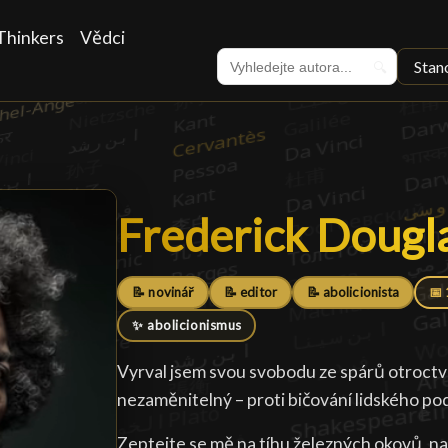
Thinkers
Vědci
Stan
🔍
Frederick Dougl
Frederick Dougl
📝 novinář
📝 editor
📝 abolicionista
📅 
✨ abolicionismus
Vyrval jsem svou svobodu ze spárů otroctví 
nezaměnitelný – proti bičování lidského pod
Zeptejte se mě na tíhu železných okovů, 