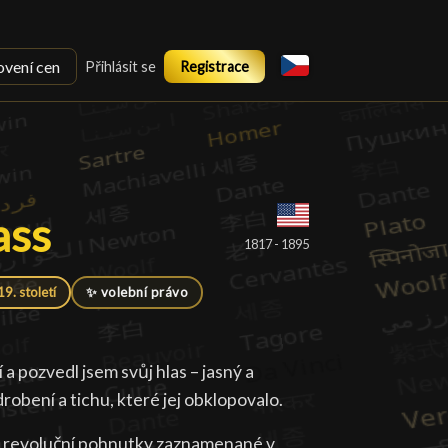
ovení cen
Přihlásit se
Registrace
ass
ass
█
1817 - 1895
19. století
✨ volební právo
a pozvedl jsem svůj hlas – jasný a
robení a tichu, které jej obklopovalo.
na revoluční pohnutky zaznamenané v