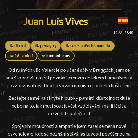
Juan Luis Vives
Juan Luis Vives
█
1492 - 1540
📝 filozof
📝 pedagog
📝 renesanční humanista
📅 16. století
✨ humanismus
Od rušných ulic Valencie po učené sály v Bruggách jsem se
snažil obnovit umění poznání jemným dotekem humanismu a
povzbuzoval mysl k objevování namísto pouhého hašteření.
Zeptejte se mě na skryté hloubky paměti, důstojnost duše
nebo na to, jak musí soucit vést vzdělávání, má-li léčit a
pozvedat společnost.
Spojením moudrosti a empatie jsem zasel semena nové
psychologie, kde se poznání stává laskavostí povýšenou na