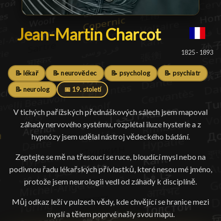
Jean-Martin Charcot
Jean-Martin Charcot
█
1825 - 1893
📝 lékař
📝 neurovědec
📝 psycholog
📝 psychiatr
📝 neurolog
📅 19. století
V tichých pařížských přednáškových sálech jsem mapoval
záhady nervového systému, rozplétal iluze hysterie a z
hypnózy jsem udělal nástroj vědeckého bádání.
Zeptejte se mě na třesoucí se ruce, bloudící mysl nebo na
podivnou řadu lékařských přívlastků, které nesou mé jméno,
protože jsem neurologii vedl od záhady k disciplíně.
Můj odkaz leží v pulzech vědy, kde chvějící se hranice mezi
myslí a tělem poprvé našly svou mapu.