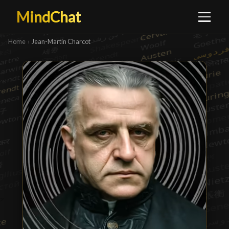
MindChat
Home
›
Jean-Martin Charcot