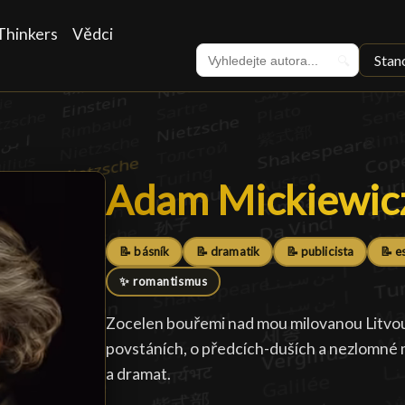
Thinkers
Vědci
Stan
🔍
Adam Mickiewic
Adam Mickiewic
📝 básník
📝 dramatik
📝 publicista
📝 e
✨ romantismus
Zocelen bouřemi nad mou milovanou Litvou 
povstáních, o předcích-duších a nezlomné m
a dramat.