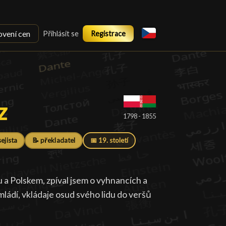
ovení cen
Přihlásit se
Registrace
z
z
█
1798 - 1855
sejista
📝 překladatel
📅 19. století
a Polskem, zpíval jsem o vyhnancích a
ládí, vkládaje osud svého lidu do veršů