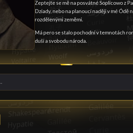
Zeptejte se mě na posvátné Soplicowo z Pan
Dziady, nebo na planoucí naději v mé Ódě na
rozdělenými zeměmi.
Má pero se stalo pochodní v temnotách rom
duši a svobodu národa.