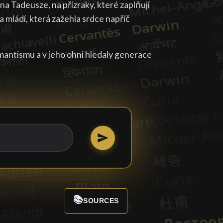
a Tadeusze, na přízraky, které zaplňují
 mládí, která zažehla srdce napříč
antismu a v jeho ohni hledaly generace
📚
SOURCES