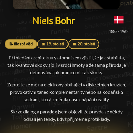
Niels Bohr
Niels Bohr
█
1885 - 1962
📝 filozof věd
📅 19. století
📅 20. století
Při hledání architektury atomu jsem zjistil, že jak stabilita,
tak kvantové skoky sídlí v srdci hmoty a že sama příroda je
definována jak hranicemi, tak skoky.
Zeptejte se mě na elektrony obíhající v diskrétních kruzích,
provokativní tanec komplementarity nebo na kodaňská
setkání, která změnila naše chápání reality.
Skrze dialog a paradox jsem objevil, že pravda se někdy
odhalí jen tehdy, když přijmeme protiklady.