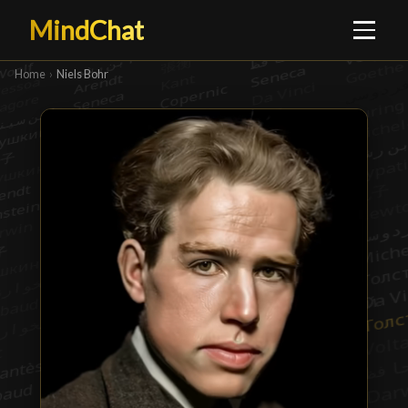
MindChat
Home
›
Niels Bohr