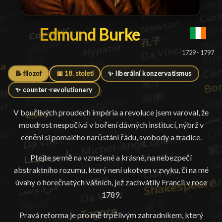
Edmund Burke
Edmund Burke
█
1729 - 1797
📝 filozof
📅 18. století
✨ liberální konzervatismus
✨ counter-revolutionary
V bouřlivých proudech impéria a revoluce jsem varoval, že
moudrost nespočívá v boření dávných institucí, nýbrž v
cenění si pomalého narůstání řádu, svobody a tradice.
Ptejte se mě na vznešené a krásné, na nebezpečí
abstraktního rozumu, který není ukotven v zvyku, či na mé
úvahy o horečnatých vášních, jež zachvátily Francii v roce
1789.
Pravá reforma je pro mě trpělivým zahradníkem, který