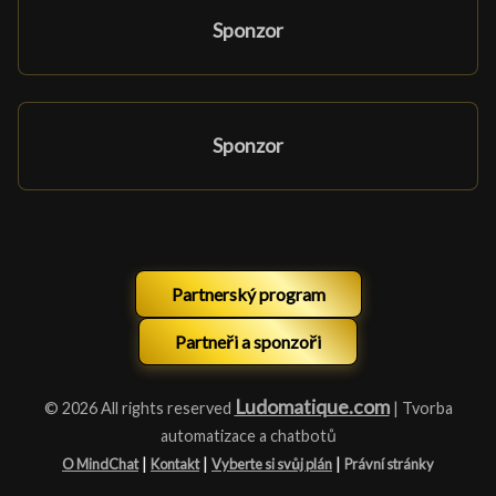
Sponzor
Sponzor
Partnerský program
Partneři a sponzoři
Ludomatique.com
© 2026 All rights reserved
| Tvorba
automatizace a chatbotů
|
|
|
O MindChat
Kontakt
Vyberte si svůj plán
Právní stránky