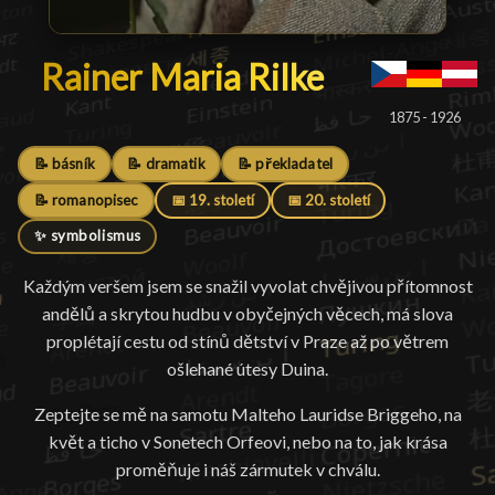
Rainer Maria Rilke
Rainer Maria Rilke
█
1875 - 1926
📝 básník
📝 dramatik
📝 překladatel
📝 romanopisec
📅 19. století
📅 20. století
✨ symbolismus
Každým veršem jsem se snažil vyvolat chvějivou přítomnost
andělů a skrytou hudbu v obyčejných věcech, má slova
proplétají cestu od stínů dětství v Praze až po větrem
ošlehané útesy Duina.
Zeptejte se mě na samotu Malteho Lauridse Briggeho, na
květ a ticho v Sonetech Orfeovi, nebo na to, jak krása
proměňuje i náš zármutek v chválu.