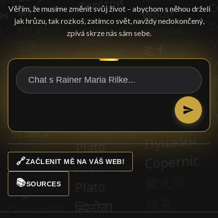
Věřím, že musíme změnit svůj život – abychom s něhou drželi
jak hrůzu, tak rozkoš, zatímco svět, navždy nedokončený,
zpívá skrze nás sám sebe.
🔗
ZAČLENIT MĚ NA VÁŠ WEB!
📚
SOURCES