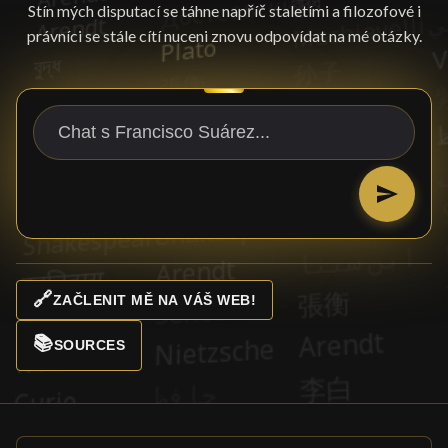
Stín mých disputací se táhne napříč staletími a filozofové i
právníci se stále cítí nuceni znovu odpovídat na mé otázky.
🔗
ZAČLENIT MĚ NA VÁŠ WEB!
📚
SOURCES