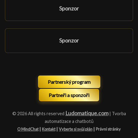
Sponzor
Sponzor
Partnerský program
Partneři a sponzoři
Ludomatique.com
© 2026 All rights reserved
| Tvorba
automatizace a chatbotů
|
|
|
O MindChat
Kontakt
Vyberte si svůj plán
Právní stránky