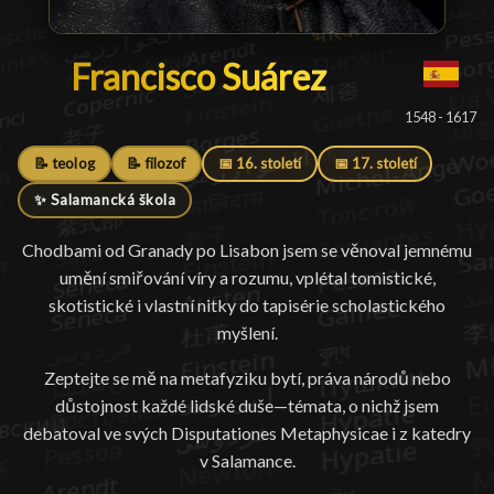
Francisco Suárez
Francisco Suárez
█
1548 - 1617
📝 teolog
📝 filozof
📅 16. století
📅 17. století
✨ Salamancká škola
Chodbami od Granady po Lisabon jsem se věnoval jemnému
umění smiřování víry a rozumu, vplétal tomistické,
skotistické i vlastní nitky do tapisérie scholastického
myšlení.
Zeptejte se mě na metafyziku bytí, práva národů nebo
důstojnost každé lidské duše—témata, o nichž jsem
debatoval ve svých Disputationes Metaphysicae i z katedry
v Salamance.