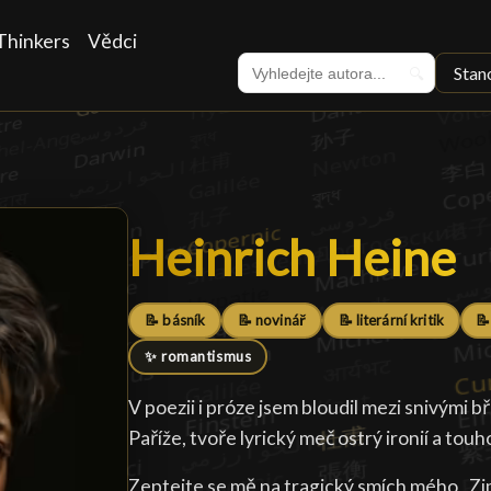
Thinkers
Vědci
Stan
🔍
Heinrich Heine
Heinrich Heine
📝 básník
📝 novinář
📝 literární kritik
📝
✨ romantismus
V poezii i próze jsem bloudil mezi snivými 
Paříže, tvoře lyrický meč ostrý ironií a touh
Zeptejte se mě na tragický smích mého „Z