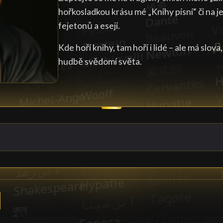
hořkosladkou krásu mé „Knihy písní“ či na
fejetonů a esejí.
Kde hoří knihy, tam hoří i lidé – ale má slov
hudbě svědomí světa.