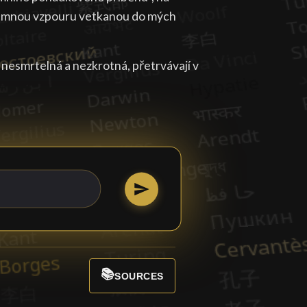
 jemnou vzpouru vetkanou do mých
a, nesmrtelná a nezkrotná, přetrvávají v
📚
SOURCES