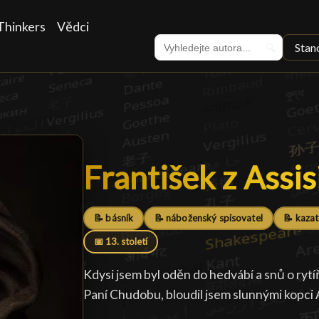
Thinkers
Vědci
Stan
🔍
František z Assis
František z Assis
📝 básník
📝 náboženský spisovatel
📝 kazat
📅 13. století
Kdysi jsem byl oděn do hedvábí a snů o rytířs
Paní Chudobu, bloudil jsem slunnými kopci 