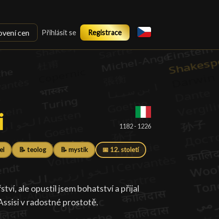
ovení cen
Přihlásit se
Registrace
i
i
█
1182 - 1226
el
📝 teolog
📝 mystik
📅 12. století
tví, ale opustil jsem bohatství a přijal
Assisi v radostné prostotě.