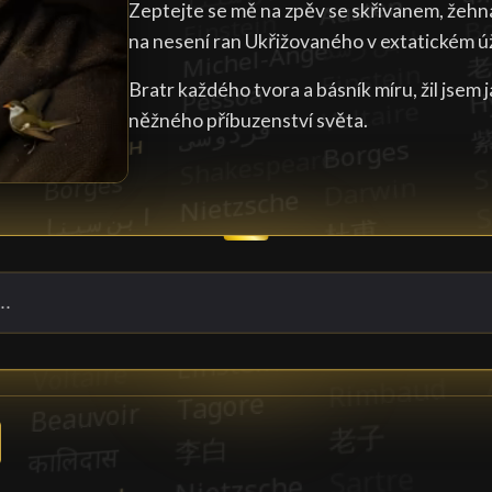
Zeptejte se mě na zpěv se skřivanem, žehn
na nesení ran Ukřižovaného v extatickém ú
Bratr každého tvora a básník míru, žil jsem
něžného příbuzenství světa.