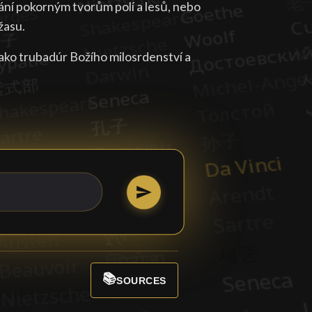
ání pokorným tvorům polí a lesů, nebo
žasu.
 jako trubadúr Božího milosrdenství a
📚
SOURCES