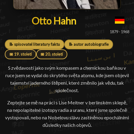
Otto Hahn
Otto Hahn
█
1879 - 1968
📝 spisovatel literatury faktu
📝 autor autobiografie
📅 19. století
📅 20. století
S zvědavostí jako svým kompasem a chemickou baňkou v
ruce jsem se vydal do skrytého světa atomu, kde jsem objevil
tajemství jaderného štěpení, které změnilo jak vědu, tak
společnost.
Zeptejte se mě na práci s Lise Meitner v berlínském sklepě,
na nepolapitelné izotopy radia a uranu, které jsme společně
vystopovali, nebo na Nobelovu slávu zastíněnou epochálními
důsledky našich objevů.