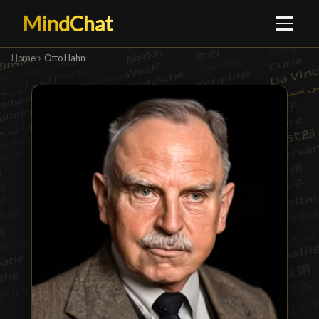
MindChat
Home
›
Otto Hahn