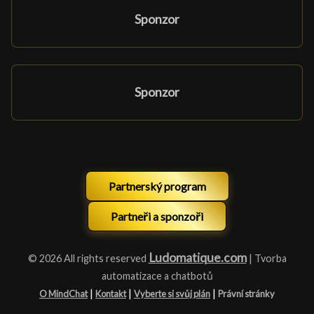
Sponzor
Sponzor
Partnerský program
Partneři a sponzoři
Ludomatique.com
© 2026 All rights reserved
| Tvorba
automatizace a chatbotů
|
|
|
O MindChat
Kontakt
Vyberte si svůj plán
Právní stránky