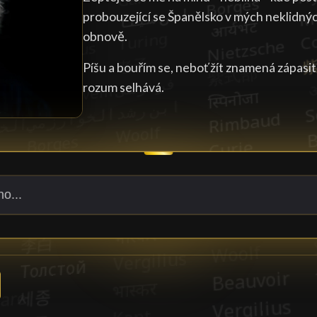
probouzející se Španělsko v mých neklidný
obnově.
Píšu a bouřím se, neboť žít znamená zápasit 
rozum selhává.