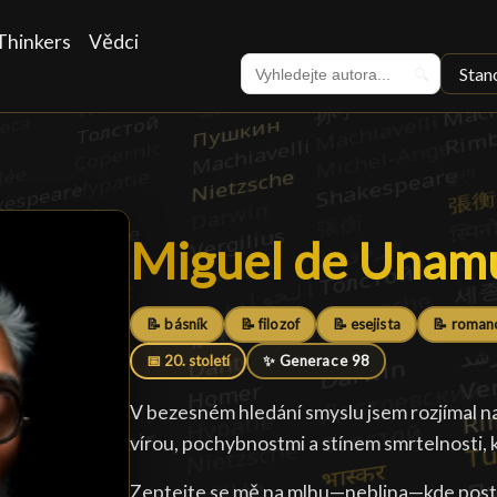
Thinkers
Vědci
Stan
🔍
Miguel de Unam
Miguel de Unam
📝 básník
📝 filozof
📝 esejista
📝 roman
📅 20. století
✨ Generace 98
V bezesném hledání smyslu jsem rozjímal na
vírou, pochybnostmi a stínem smrtelnosti, k
Zeptejte se mě na mlhu—neblina—kde posta