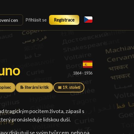
ovení cen
Přihlásit se
Registrace
uno
uno
█
1864 - 1936
opisec
📝 literární kritik
📅 19. století
d tragickým pocitem života, zápasil s
terý pronásleduje lidskou duši.
vy diskutují se svým tvůrcem, nebo na