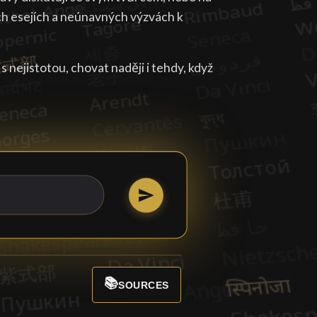
ch esejích a neúnavných výzvách k
s nejistotou, chovat naději i tehdy, když
📚
SOURCES