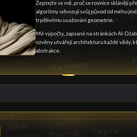
Zeptejte se mě, proč se rovnice sklánějí p
algoritmy odvozují svůj původ od mého jmén
trpělivému uvažování geometrie.
Mé výpočty, zapsané na stránkách Al-Džabru,
ozvěny utvářejí architekturu každé vědy, k
abstrakce.