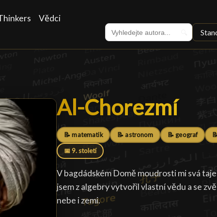
Thinkers
Vědci
Stan
🔍
Al-Chorezmí
Al-Chorezmí
█
📝 matematik
📝 astronom
📝 geograf

📅 9. století
V bagdádském Domě moudrosti mi svá tajems
jsem z algebry vytvořil vlastní vědu a se 
nebe i zemi.