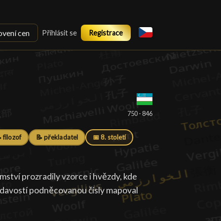
ovení cen
Přihlásit se
Registrace
750 - 846
 filozof
📝 překladatel
📅 8. století
tví prozradily vzorce i hvězdy, kde
zvědavostí podněcovanou čísly mapoval