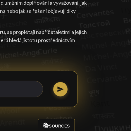
řed uměním doplňování a vyvažování, jak
a nebo jak se řešení objevují díky
 se proplétají napříč staletími a jejich
terá hledá jistotu prostřednictvím
📚
SOURCES