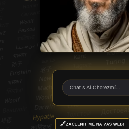
🔗
ZAČLENIT MĚ NA VÁŠ WEB!