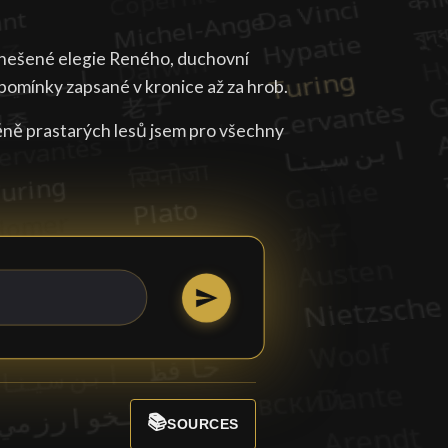
vznešené elegie Reného, duchovní
pomínky zapsané v kronice až za hrob.
věně prastarých lesů jsem pro všechny
📚
SOURCES