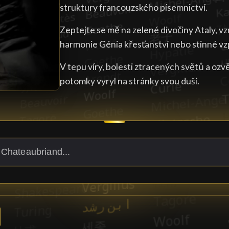
struktury francouzského písemnictví.
Zeptejte se mě na zelené divočiny Ataly, 
harmonie Génia křesťanství nebo stinné vz
V tepu víry, bolesti ztracených světů a oz
potomky vyryl na stránky svou duši.