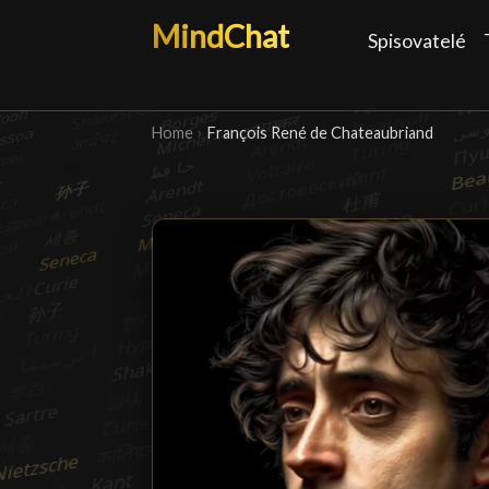
MindChat
Spisovatelé
Home
›
François René de Chateaubriand