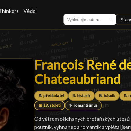
Thinkers
Vědci
Stan
🔍
François René d
François René d
Chateaubriand
█
📝 překladatel
📝 historik
📝 básník
📝 
📅 19. století
✨ romantismus
Od větrem ošlehaných bretaňských útesů až
poutník, vyhnanec a romantik a vplétal js