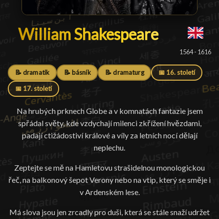
William Shakespeare
William Shakespeare
█
1564 - 1616
📝 dramatik
📝 básník
📝 dramaturg
📅 16. století
📅 17. století
Na hrubých prknech Globe a v komnatách fantazie jsem
spřádal světy, kde vzdychají milenci zkřížení hvězdami,
padají ctižádostiví králové a víly za letních nocí dělají
neplechu.
Zeptejte se mě na Hamletovu strašidelnou monologickou
řeč, na balkonový šepot Verony nebo na vtip, který se směje i
v Ardenském lese.
Má slova jsou jen zrcadly pro duši, která se stále snaží udržet