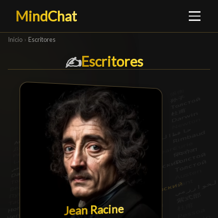
MindChat
Inicio
›
Escritores
Escritores
Escritores
█
✍️
Jean Racine