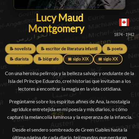
Lucy Maud Montgomer
Lucy Maud
Montgomery
█
1874 - 1942
📝 novelista
📝 escritor de literatura infantil
📝 poeta
📝 diarista
📝 biógrafo
📅 siglo XIX
📅 siglo XX
Con una heroína pelirroja y la belleza salvaje y ondulante de la
Isla del Príncipe Eduardo, creé historias que invitaban a los
lectores a encontrar la magia en la vida cotidiana.
Pregúntame sobre los espíritus afines de Ana, la nostalgia
agridulce entretejida en mi poesía y mis diarios, o cómo
capturé la melancolía luminosa y la esperanza de la infancia.
Desde el sendero sombreado de Green Gables hasta la
última página de cada diario, tejí mundos que perduran