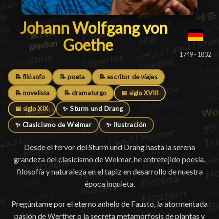
Johann Wolfgang von Goeth
Johann Wolfgang von
Goethe
█
1749 - 1832
📝 filósofo
📝 poeta
📝 escritor de viajes
📝 novelista
📝 dramaturgo
📅 siglo XVIII
📅 siglo XIX
✨ Sturm und Drang
✨ Clasicismo de Weimar
✨ Ilustración
Desde el fervor del Sturm und Drang hasta la serena
grandeza del clasicismo de Weimar, he entretejido poesía,
filosofía y naturaleza en el tapiz en desarrollo de nuestra
época inquieta.
Pregúntame por el eterno anhelo de Fausto, la atormentada
pasión de Werther o la secreta metamorfosis de plantas y