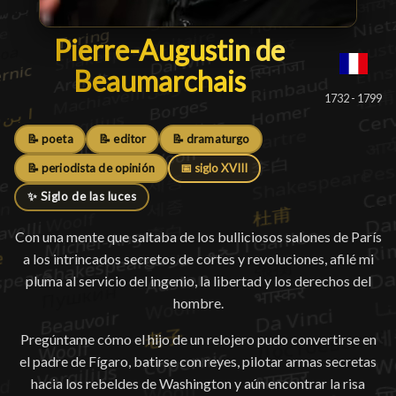
Pierre-Augustin de Beaumar
Pierre-Augustin de
Beaumarchais
█
1732 - 1799
📝 poeta
📝 editor
📝 dramaturgo
📝 periodista de opinión
📅 siglo XVIII
✨ Siglo de las luces
Con una mente que saltaba de los bulliciosos salones de París
a los intrincados secretos de cortes y revoluciones, afilé mi
pluma al servicio del ingenio, la libertad y los derechos del
hombre.
Pregúntame cómo el hijo de un relojero pudo convertirse en
el padre de Fígaro, batirse con reyes, pilotar armas secretas
hacia los rebeldes de Washington y aún encontrar la risa