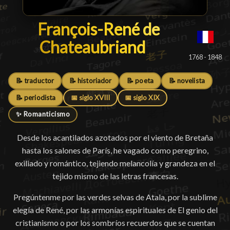
François-René de Chateaub
François-René de
Chateaubriand
█
1768 - 1848
📝 traductor
📝 historiador
📝 poeta
📝 novelista
📝 periodista
📅 siglo XVIII
📅 siglo XIX
✨ Romanticismo
Desde los acantilados azotados por el viento de Bretaña
hasta los salones de París, he vagado como peregrino,
exiliado y romántico, tejiendo melancolía y grandeza en el
tejido mismo de las letras francesas.
Pregúntenme por las verdes selvas de Atala, por la sublime
elegía de René, por las armonías espirituales de El genio del
cristianismo o por los sombríos recuerdos que se cuentan