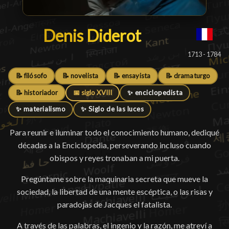
Denis Diderot
Denis Diderot
█
1713 - 1784
📝 filósofo
📝 novelista
📝 ensayista
📝 dramaturgo
📝 historiador
📅 siglo XVIII
✨ enciclopedista
✨ materialismo
✨ Siglo de las luces
Para reunir e iluminar todo el conocimiento humano, dediqué
décadas a la Enciclopedia, perseverando incluso cuando
obispos y reyes tronaban a mi puerta.
Pregúntame sobre la maquinaria secreta que mueve la
sociedad, la libertad de una mente escéptica, o las risas y
paradojas de Jacques el fatalista.
A través de las palabras, el ingenio y la razón, me atreví a