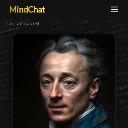
MindChat
Inicio
›
Denis Diderot