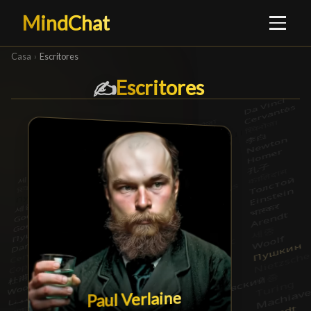
MindChat
Casa
›
Escritores
Escritores
Escritores
█
✍️
Paul Verlaine