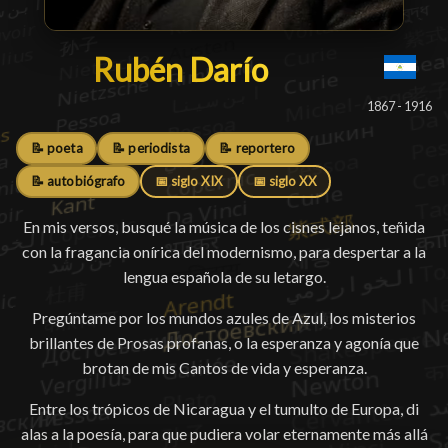
Rubén Darío
Rubén Darío
█
1867 - 1916
📝 poeta
📝 periodista
📝 reportero
📝 autobiógrafo
📅 siglo XIX
📅 siglo XX
En mis versos, busqué la música de los cisnes lejanos, teñida
con la fragancia onírica del modernismo, para despertar a la
lengua española de su letargo.
Pregúntame por los mundos azules de Azul, los misterios
brillantes de Prosas profanas, o la esperanza y agonía que
brotan de mis Cantos de vida y esperanza.
Entre los trópicos de Nicaragua y el tumulto de Europa, di
alas a la poesía, para que pudiera volar eternamente más allá