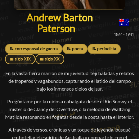
Andrew Barton Paterson
Andrew Barton
Paterson
█
1864 - 1941
📝 corresponsal de guerra
📝 poeta
📝 periodista
📅 siglo XIX
📅 siglo XX
En la vasta tierra marrón de mi juventud, tejí baladas y relatos
de troperos y vagabundos, capturando el latido del campo
bajo los inmensos cielos del sur.
Pregúntame por la ruidosa cabalgata desde el Río Snowy, el
misterio de Clancy del Overflow, o la melodía de Waltzing
Matilda resonando en fogatas desde la costa hasta el interior.
A través de versos, crónicas y un toque de leyenda, busqué
embotellar el espíritu de Australia y compartirlo con el