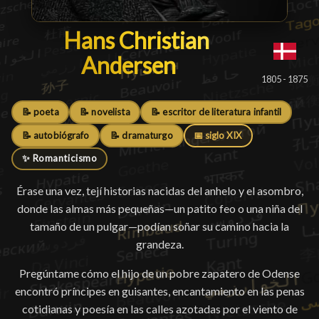
Hans Christian Andersen
Hans Christian
Andersen
█
1805 - 1875
📝 poeta
📝 novelista
📝 escritor de literatura infantil
📝 autobiógrafo
📝 dramaturgo
📅 siglo XIX
✨ Romanticismo
Érase una vez, tejí historias nacidas del anhelo y el asombro,
donde las almas más pequeñas—un patito feo o una niña del
tamaño de un pulgar—podían soñar su camino hacia la
grandeza.
Pregúntame cómo el hijo de un pobre zapatero de Odense
encontró príncipes en guisantes, encantamiento en las penas
cotidianas y poesía en las calles azotadas por el viento de