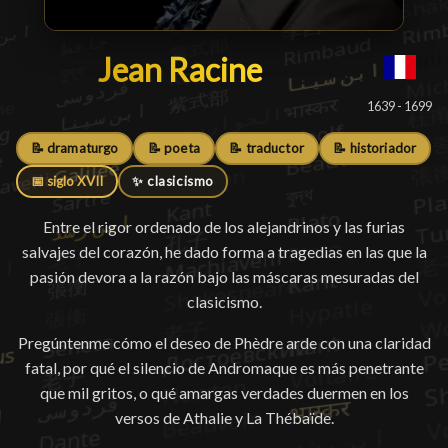
Jean Racine
Jean Racine
█
1639 - 1699
📝 dramaturgo
📝 poeta
📝 traductor
📝 historiador
📅 siglo XVII
✨ clasicismo
Entre el rigor ordenado de los alejandrinos y las furias
salvajes del corazón, he dado forma a tragedias en las que la
pasión devora a la razón bajo las máscaras mesuradas del
clasicismo.
Pregúntenme cómo el deseo de Phèdre arde con una claridad
fatal, por qué el silencio de Andromaque es más penetrante
que mil gritos, o qué amargas verdades duermen en los
versos de Athalie y La Thébaïde.