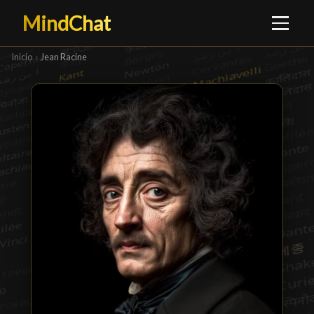
MindChat
Inicio
›
Jean Racine