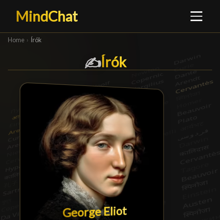
MindChat
Home
›
Írók
Írók
Írók
✍️
George Eliot