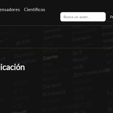
ensadores
Científicos
P
🔍
icación