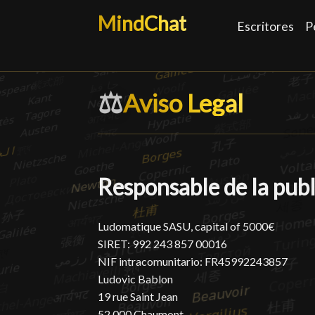
MindChat
Escritores
P
⚖️
Aviso Legal
Aviso Legal
█
Responsable de la publ
Ludomatique SASU, capital of 5000€
SIRET: 992 243 857 00016
NIF intracomunitario: FR45992243857
Ludovic Bablon
19 rue Saint Jean
52 000 Chaumont