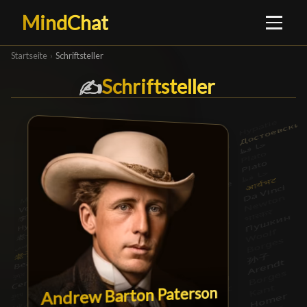
MindChat
Startseite
›
Schriftsteller
Schriftsteller
Schriftsteller
█
✍️
Andrew Barton Paterson