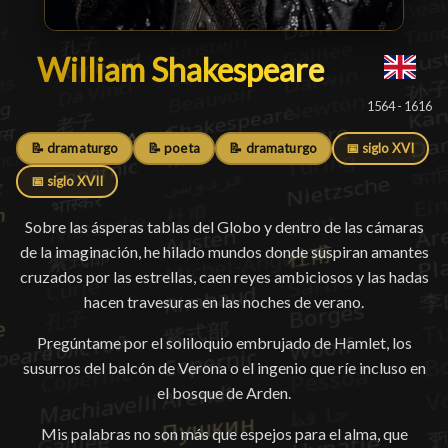
William Shakespeare
William Shakespeare
█
1564 - 1616
📝 dramaturgo
📝 poeta
📝 dramaturgo
📅 siglo XVI
📅 siglo XVII
Sobre las ásperas tablas del Globo y dentro de las cámaras
de la imaginación, he hilado mundos donde suspiran amantes
cruzados por las estrellas, caen reyes ambiciosos y las hadas
hacen travesuras en las noches de verano.
Pregúntame por el soliloquio embrujado de Hamlet, los
susurros del balcón de Verona o el ingenio que ríe incluso en
el bosque de Arden.
Mis palabras no son más que espejos para el alma, que