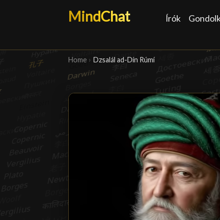
MindChat
Írók
Gondol
Home
›
Dzsalál ad-Dín Rúmí