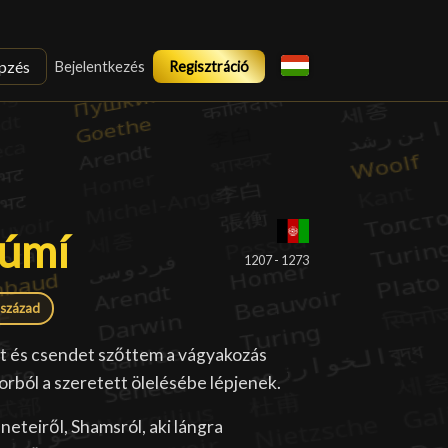
pzés
Bejelentkezés
Regisztráció
Rúmí
Rúmí
█
1207 - 1273
 század
et és csendet szőttem a vágyakozás
orból a szeretett ölelésébe lépjenek.
eteiről, Shamsról, aki lángra