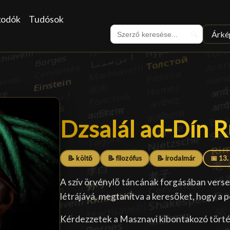
kodók
Tudósok
Árké
🔍
Dzsalál ad-Dín 
Dzsalál ad-Dín 
📝 költő
📝 filozófus
📝 irodalmár
📅 13.
A szív örvénylő táncának forgásában vers
létrájává, megtanítva a keresőket, hogy a p
Kérdezzetek a Masznavi kibontakozó történ