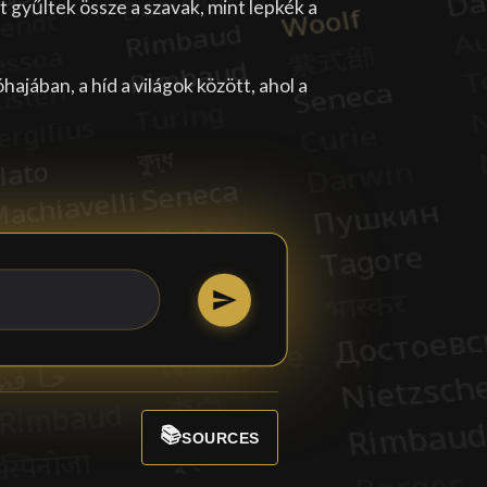
t gyűltek össze a szavak, mint lepkék a
jában, a híd a világok között, ahol a
📚
SOURCES