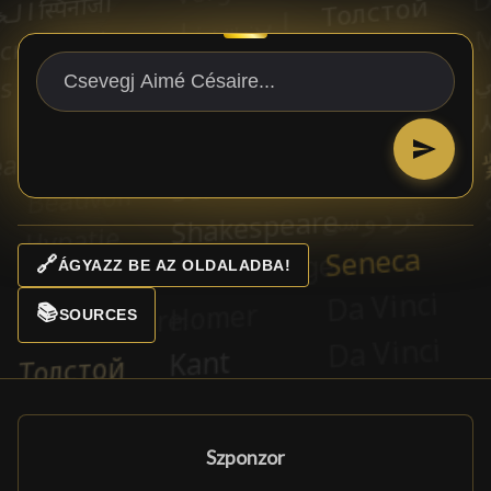
🔗
ÁGYAZZ BE AZ OLDALADBA!
📚
SOURCES
Szponzor