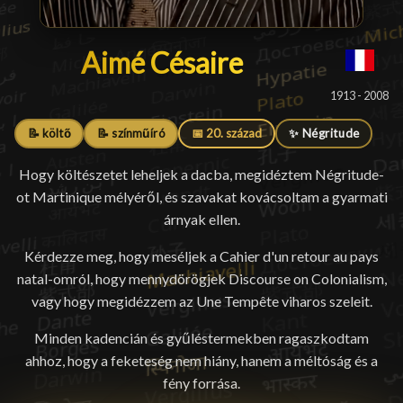
Aimé Césaire
Aimé Césaire
█
1913 - 2008
📝 költő
📝 színműíró
📅 20. század
✨ Négritude
Hogy költészetet leheljek a dacba, megidéztem Négritude-
ot Martinique mélyéről, és szavakat kovácsoltam a gyarmati
árnyak ellen.
Kérdezze meg, hogy meséljek a Cahier d'un retour au pays
natal-omról, hogy mennydörögjek Discourse on Colonialism,
vagy hogy megidézzem az Une Tempête viharos szeleit.
Minden kadencián és gyűléstermekben ragaszkodtam
ahhoz, hogy a feketeség nem hiány, hanem a méltóság és a
fény forrása.